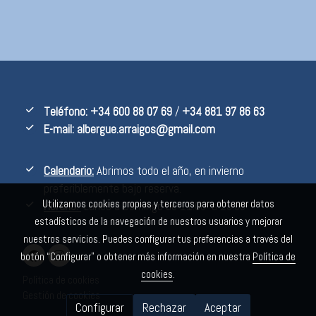
Teléfono:
+34 600 88 07 69
/
+34 881 97 86 63
E-mail:
albergue.arraigos@gmail.com
Calendario:
Abrimos todo el año, en invierno
preferiblemente bajo reserva.
Utilizamos cookies propias y terceros para obtener datos
Horario:
Lunes a Domingo de 11:00 a 23:00
estadísticos de la navegación de nuestros usuarios y mejorar
nuestros servicios. Puedes configurar tus preferencias a través del
botón “Configurar” o obtener más información en nuestra
Política de
cookies
.
Política de cookies
Gestión de cookies
Configurar
Rechazar
Aceptar