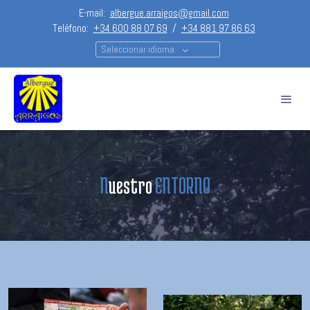
E-mail:
albergue.arraigos@gmail.com
Teléfono:
+34 600 88 07 69
/
+34 881 97 86 63
Seleccionar idioma
N
uestro
ENTORNO