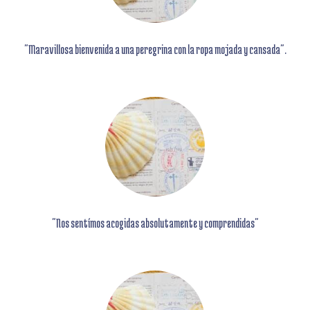
"Maravillosa bienvenida a una peregrina con la ropa mojada y cansada".
"Nos sentímos
acogidas absolutamente y comprendidas"