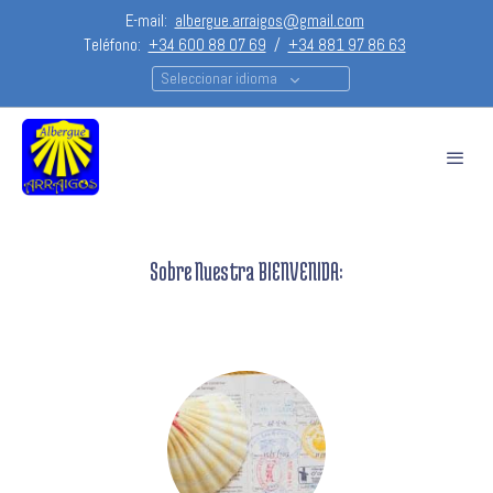
E-mail:
albergue.arraigos@gmail.com
Teléfono:
+34 600 88 07 69
/
+34 881 97 86 63
Seleccionar idioma
Sobre Nuestra BIENVENIDA: