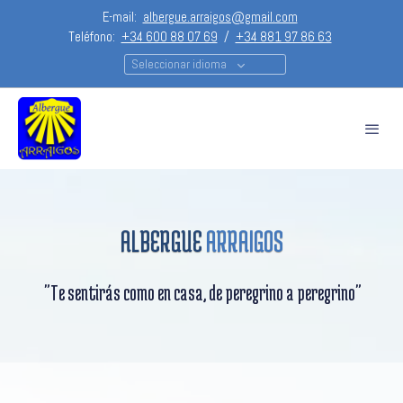
E-mail:
albergue.arraigos@gmail.com
Teléfono:
+34 600 88 07 69
/
+34 881 97 86 63
Seleccionar idioma
ALBERGUE
ARRAIGOS
"Te sentirás como en casa, de peregrino a peregrino"