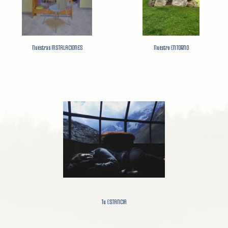
Nuestras
I
NSTALACIONES
Nuestro
E
NTORNO
Tu
E
STANCIA